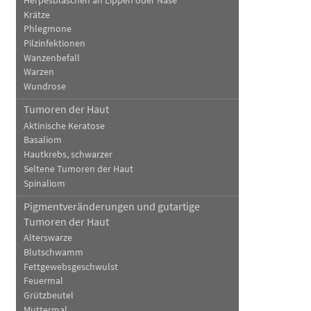
Herpesbläschen an Lippen oder Nase
Krätze
Phlegmone
Pilzinfektionen
Wanzenbefall
Warzen
Wundrose
Tumoren der Haut
Aktinische Keratose
Basaliom
Hautkrebs, schwarzer
Seltene Tumoren der Haut
Spinaliom
Pigmentveränderungen und gutartige
Tumoren der Haut
Alterswarze
Blutschwamm
Fettgewebsgeschwulst
Feuermal
Grützbeutel
Muttermal