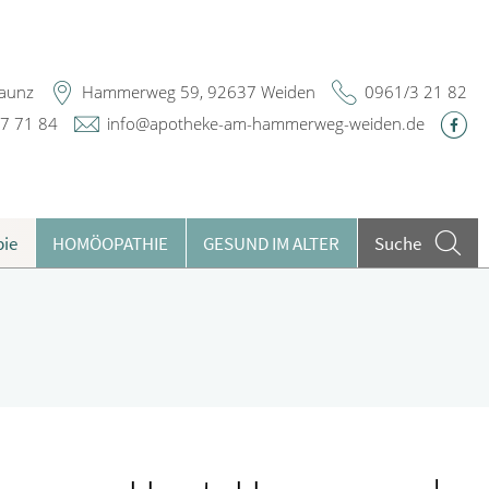
Maunz
Hammerweg 59, 92637 Weiden
0961/3 21 82
7 71 84
info@apotheke-am-hammerweg-weiden.de
pie
HOMÖOPATHIE
GESUND IM ALTER
Suche
argeldlose Zahlung
ieren und Harnwege
lutuntersuchungen
rthopädie und Unfallmedizin
ests
heumatologische Erkrankungen