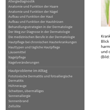
Allergiediagnostik
Haut, Haare und Nägel
Schmerz- und Schla
Anatomie und Funktion der Haare
Anatomie und Funktion der Nägel
Psychische Erkrankungen
Frauenkrankheiten
Aufbau und Funktion der Haut
Aufbau und Funktion der Hautdrüsen
Behandlungsstrategien in der Dermatologie
Der Weg zur Diagnose in der Dermatologie
Krank
Die medizinischen Berufe in der Dermatologie
Blick
Hautpflege bei chronischen Hauterkrankungen
harml
Hauttypen und tägliche Hautpflege
und d
Läusemittel
(Bild
Nagelpflege
Nagelveränderungen
Hautprobleme im Alltag
Fototoxische Dermatitis und fotoallergische
Dermatitis
Hühnerauge
Schwitzen, übermäßiges
Sonnenallergie
Sonnenbrand
Zellulite