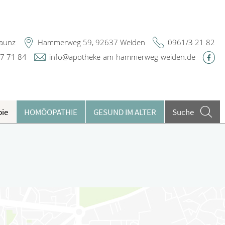
Maunz
Hammerweg 59, 92637 Weiden
0961/3 21 82
7 71 84
info@apotheke-am-hammerweg-weiden.de
pie
HOMÖOPATHIE
GESUND IM ALTER
Suche
argeldlose Zahlung
ieren und Harnwege
lutuntersuchungen
rthopädie und Unfallmedizin
ests
heumatologische Erkrankungen