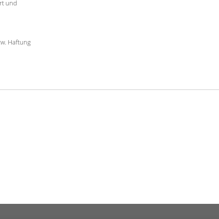
rt und
zw. Haftung