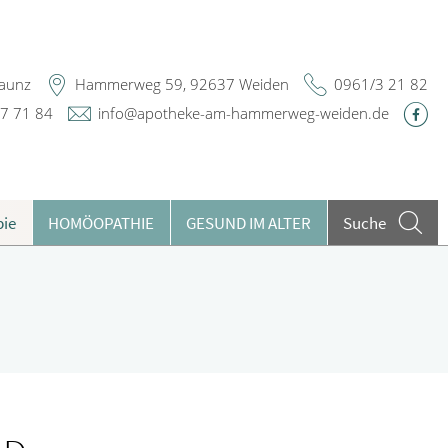
Maunz
Hammerweg 59, 92637 Weiden
0961/3 21 82
7 71 84
info@apotheke-am-hammerweg-weiden.de
pie
HOMÖOPATHIE
GESUND IM ALTER
Suche
argeldlose Zahlung
ieren und Harnwege
lutuntersuchungen
rthopädie und Unfallmedizin
ests
heumatologische Erkrankungen