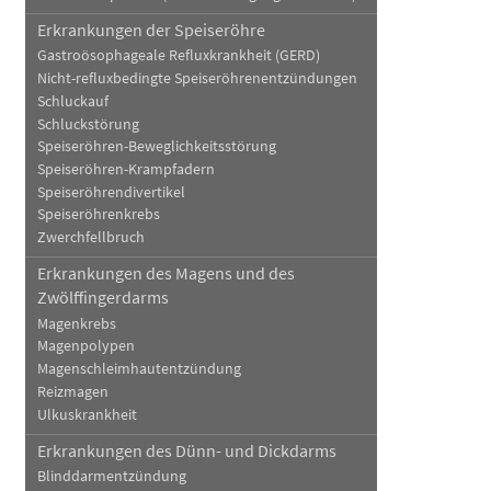
Erkrankungen der Speiseröhre
Gastroösophageale Refluxkrankheit (GERD)
Nicht-refluxbedingte Speiseröhrenentzündungen
Schluckauf
Schluckstörung
Speiseröhren-Beweglichkeitsstörung
Speiseröhren-Krampfadern
Speiseröhrendivertikel
Speiseröhrenkrebs
Zwerchfellbruch
Erkrankungen des Magens und des
Zwölffingerdarms
Magenkrebs
Magenpolypen
Magenschleimhautentzündung
Reizmagen
Ulkuskrankheit
Erkrankungen des Dünn- und Dickdarms
Blinddarmentzündung