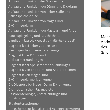
Aufbau und Funktion der Speiseröhre
Haut, Haare und Nägel
Schmerz- und Schla
Aufbau und Funktion von Dünn- und Dickdarm
Aufbau und Funktion von Leber, Galle und
Bauchspeicheldrüse
Psychische Erkrankungen
Frauenkrankheiten
Aufbau und Funktion von Magen und
Zwölffingerdarm
Aufbau und Funktion von Mastdarm und Anus
Bauchspiegelung und Bauchschnitt
Mädc
Candida-Pilze: Die Wurzel von allerhand Übel?
Abdom
Diagnostik bei Leber-, Gallen- und
des T
Bauchspeicheldrüsen-Erkrankungen
(Bild
Diagnostik der Dünn- und
Dickdarmerkrankungen
Diagnostik der Speiseröhrenerkrankungen
Diagnostik von Enddarm- und Analproblemen
Diagnostik von Magen- und
Zwölffingerdarmerkrankungen
Die Diagnose bei Magen-Darm-Erkrankungen
Die medizinischen Fachgebiete
Gastroenterologie, Viszeralchirurgie und
Proktologie
Stuhluntersuchungen
Ulkustherapeutika (Mittel bei Magengeschwüren)