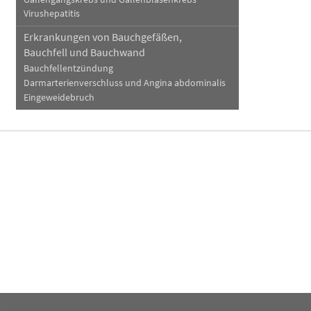
Virushepatitis
Erkrankungen von Bauchgefäßen,
Bauchfell und Bauchwand
Bauchfellentzündung
Darmarterienverschluss und Angina abdominalis
Eingeweidebruch