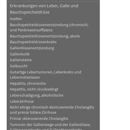
Erkrankungen von Leber, Galle und
Bauchspeicheldrüse
Aszites
Bauchspeicheldrüsenentzündung (chronisch)
und Pankreasinsuffizienz
Bauchspeicheldrüsenentzündung, akute
Bauchspeicheldrüsenkrebs
Gallenblasenentzündung
Gallenkolik
Gallensteine
Gelbsucht
Gutartige Lebertumoren, Leberkrebs und
Lebermetastasen
Hepatitis, chronische
Hepatitis, nicht virusbedingt
Leberschädigung, alkoholische
Leberzirrhose
Nicht eitrige chronisch-destruierende Cholangitis
und primär biliäre Zirrhose
Primär sklerosierende Cholangitis
Tumoren der Gallenwege und der Gallenblase,
Gallengangskrebs und Gallenblasenkrebs